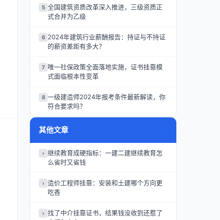
全国建筑资质改革深入推进，三级资质正
5
式合并为乙级
2024年建筑行业薪酬报告：持证与不持证
6
的薪资差距有多大？
唯一社保政策全面落地实施，证书挂靠模
7
式面临根本性变革
一级建造师2024年报考条件最新解读，你
8
符合要求吗？
其他文章
继续教育成硬指标：一建二建继续教育怎
›
么省时又省钱
造价工程师挂靠：安装和土建哪个方向更
›
吃香
找了中介挂靠证书，结果钱没收到还惹了
›