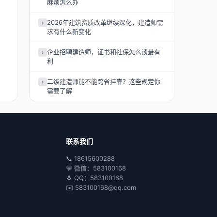
麻烦怎么办
2026年建筑资质改革继续深化，建造师需
›
求有什么新变化
企业招聘建造师，证书和社保怎么谈最有
›
利
二级建造师能不能跨省挂靠？这些规定你
›
需要了解
联系我们
📞 18615600288
💬 微信：583100168
🐧 QQ：583100168
✉️ 583100168@qq.com