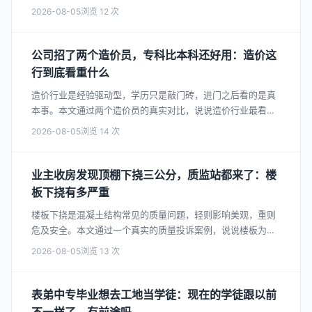
赚不赚钱、以及需要什么样的人才。
2026-08-05
12
公司招了两个造价员，专科比本科还好用：造价这
行到底看重什么
造价行业是经验驱动型，学历只是敲门砖，进门之后看的是真
本事。本文通过两个造价员的真实对比，说说造价行业最看重
的能力是什么、学历到底有多大用、以及怎么提升自己的竞争
2026-08-05
14
力。
业主收房发现顶棚下挠三公分，质监站都来了：楼
板下挠有多严重
楼板下挠是混凝土结构常见的质量问题，轻则影响美观，重则
危及安全。本文通过一个真实的质量投诉案例，说说楼板为什
么会下挠、下挠了怎么办、以及施工中怎么预防。
2026-08-05
13
表弟中专毕业想去工地当学徒：现在的学徒跟以前