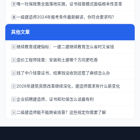
唯一社保政策全面落地实施，证书挂靠模式面临根本性变革
7
一级建造师2024年报考条件最新解读，你符合要求吗？
8
其他文章
继续教育成硬指标：一建二建继续教育怎么省时又省钱
›
造价工程师挂靠：安装和土建哪个方向更吃香
›
找了中介挂靠证书，结果钱没收到还惹了麻烦怎么办
›
2026年建筑资质改革继续深化，建造师需求有什么新变化
›
企业招聘建造师，证书和社保怎么谈最有利
›
二级建造师能不能跨省挂靠？这些规定你需要了解
›