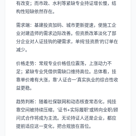
有改变；而市政、水利等紧缺专业持证增长慢，结
构性短缺依然存在。
需求端：基建投资加码、城市更新提速，使施工企
业对建造师的需求边际改善。但资质改革淡化了部
分企业对人证挂钩的硬需求，单纯‘挂资质’的订单在
减少。
价格走势：常规专业价格低位震荡，上涨动力不
足；紧缺专业凭借供需缺口维持高位。总体看，挂
靠单价难有大涨，靠‘人证合一’真实执业的综合性收
益更稳。
趋势判断：随着社保联网和动态核查常态化，纯挂
靠空间被持续压缩，‘证书+实际履职’或转向全职/顾
问式合作将成为主流。无论持证人还是企业，都应
提前适应这一变化，把合规放在首位。