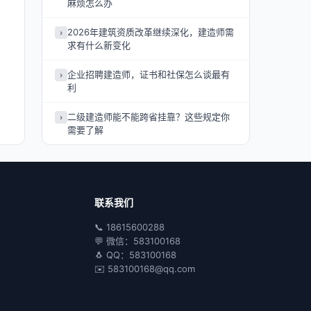
麻烦怎么办
2026年建筑资质改革继续深化，建造师需
›
求有什么新变化
企业招聘建造师，证书和社保怎么谈最有
›
利
二级建造师能不能跨省挂靠？这些规定你
›
需要了解
联系我们
📞 18615600288
💬 微信：583100168
🐧 QQ：583100168
✉️ 583100168@qq.com