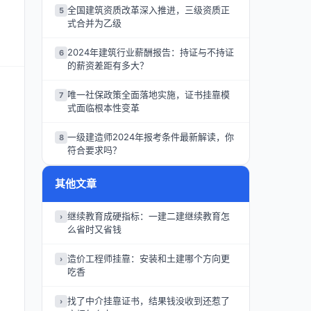
全国建筑资质改革深入推进，三级资质正
5
式合并为乙级
2024年建筑行业薪酬报告：持证与不持证
6
的薪资差距有多大？
唯一社保政策全面落地实施，证书挂靠模
7
式面临根本性变革
一级建造师2024年报考条件最新解读，你
8
符合要求吗？
其他文章
继续教育成硬指标：一建二建继续教育怎
›
么省时又省钱
造价工程师挂靠：安装和土建哪个方向更
›
吃香
找了中介挂靠证书，结果钱没收到还惹了
›