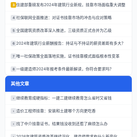
住建部重磅发布2024年建筑行业新规，挂靠市场面临重大调整
3
社保联网全面推进：对证书挂靠市场的冲击与应对策略
4
全国建筑资质改革深入推进，三级资质正式合并为乙级
5
2024年建筑行业薪酬报告：持证与不持证的薪资差距有多大？
6
唯一社保政策全面落地实施，证书挂靠模式面临根本性变革
7
一级建造师2024年报考条件最新解读，你符合要求吗？
8
其他文章
继续教育成硬指标：一建二建继续教育怎么省时又省钱
›
造价工程师挂靠：安装和土建哪个方向更吃香
›
找了中介挂靠证书，结果钱没收到还惹了麻烦怎么办
›
2026年建筑资质改革继续深化，建造师需求有什么新变化
›